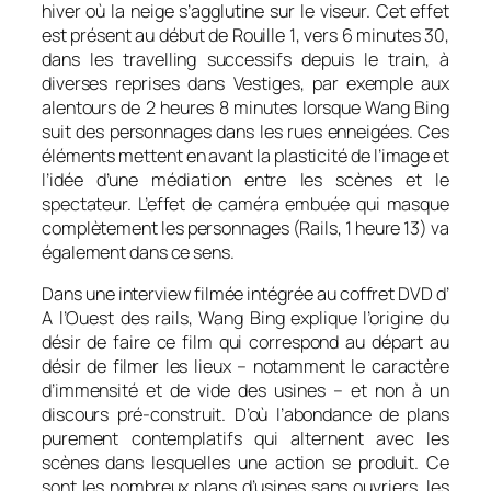
hiver où la neige s’agglutine sur le viseur. Cet effet
est présent au début de
Rouille
1
,
vers 6 minutes 30,
dans les travelling successifs depuis le train, à
diverses reprises dans
Vestiges,
par exemple aux
alentours de 2 heures 8 minutes lorsque Wang Bing
suit des personnages dans les rues enneigées. Ces
éléments mettent en avant la plasticité de l’image et
l’idée d’une médiation entre les scènes et le
spectateur. L’effet de caméra embuée qui masque
complètement les personnages (
Rails
, 1 heure 13) va
également dans ce sens.
Dans une interview filmée intégrée au coffret DVD d’
A l’Ouest des rails
, Wang Bing explique l’origine du
désir de faire ce film qui correspond au départ au
désir de filmer les lieux – notamment le caractère
d’immensité et de vide des usines – et non à un
discours pré-construit. D’où l’abondance de plans
purement contemplatifs qui alternent avec les
scènes dans lesquelles une action se produit. Ce
sont les nombreux plans d’usines sans ouvriers, les