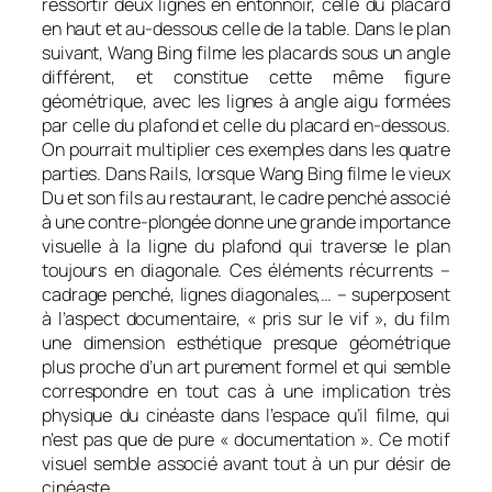
ressortir deux lignes en entonnoir, celle du placard
en haut et au-dessous celle de la table. Dans le plan
suivant, Wang Bing filme les placards sous un angle
différent, et constitue cette même figure
géométrique, avec les lignes à angle aigu formées
par celle du plafond et celle du placard en-dessous.
On pourrait multiplier ces exemples dans les quatre
parties. Dans
Rails
, lorsque Wang Bing filme le vieux
Du et son fils au restaurant, le cadre penché associé
à une contre-plongée donne une grande importance
visuelle à la ligne du plafond qui traverse le plan
toujours en diagonale. Ces éléments récurrents –
cadrage penché, lignes diagonales,… – superposent
à l’aspect documentaire, « pris sur le vif », du film
une dimension esthétique presque géométrique
plus proche d’un art purement formel et qui semble
correspondre en tout cas à une implication très
physique du cinéaste dans l’espace qu’il filme, qui
n’est pas que de pure « documentation ». Ce motif
visuel semble associé avant tout à un pur désir de
cinéaste.