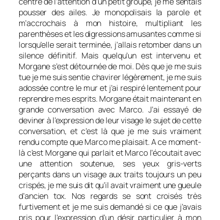
centre de l’attention d’un petit groupe, je me sentais
pousser des ailes. Je monopolisais la parole et
m’accrochais à mon histoire, multipliant les
parenthèses et les digressions amusantes comme si
lorsqu’elle serait terminée, j’allais retomber dans un
silence définitif. Mais quelqu’un est intervenu et
Morgane s’est détournée de moi. Dès que je me suis
tue je me suis sentie chavirer légèrement, je me suis
adossée contre le mur et j’ai respiré lentement pour
reprendre mes esprits. Morgane était maintenant en
grande conversation avec Marco. J’ai essayé de
deviner à l’expression de leur visage le sujet de cette
conversation, et c’est là que je me suis vraiment
rendu compte que Marco me plaisait. A ce moment-
là c’est Morgane qui parlait et Marco l’écoutait avec
une attention soutenue, ses yeux gris-verts
perçants dans un visage aux traits toujours un peu
crispés, je me suis dit qu’il avait vraiment une gueule
d’ancien tox. Nos regards se sont croisés très
furtivement et je me suis demandé si ce que j’avais
pris pour l’expression d’un désir particulier à mon