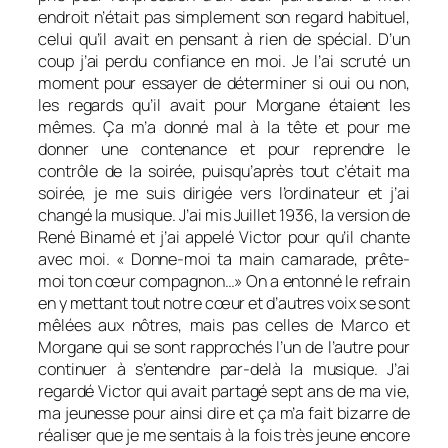
endroit n’était pas simplement son regard habituel,
celui qu’il avait en pensant à rien de spécial. D’un
coup j’ai perdu confiance en moi. Je l’ai scruté un
moment pour essayer de déterminer si oui ou non,
les regards qu’il avait pour Morgane étaient les
mêmes. Ça m’a donné mal à la tête et pour me
donner une contenance et pour reprendre le
contrôle de la soirée, puisqu’après tout c’était ma
soirée, je me suis dirigée vers l’ordinateur et j’ai
changé la musique. J’ai mis Juillet 1936, la version de
René Binamé et j’ai appelé Victor pour qu’il chante
avec moi. « Donne-moi ta main camarade, prête-
moi ton cœur compagnon…» On a entonné le refrain
en y mettant tout notre cœur et d’autres voix se sont
mêlées aux nôtres, mais pas celles de Marco et
Morgane qui se sont rapprochés l’un de l’autre pour
continuer à s’entendre par-delà la musique. J’ai
regardé Victor qui avait partagé sept ans de ma vie,
ma jeunesse pour ainsi dire et ça m’a fait bizarre de
réaliser que je me sentais à la fois très jeune encore