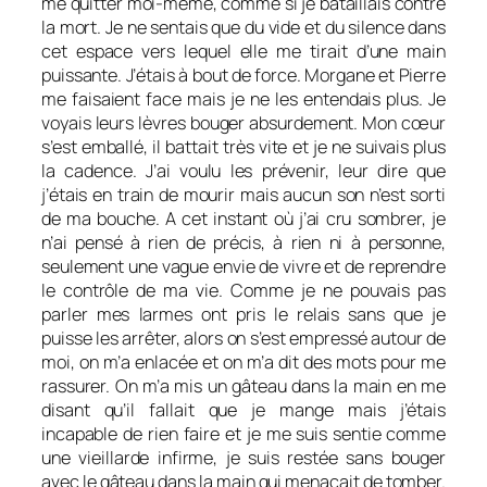
me quitter moi-même, comme si je bataillais contre
la mort. Je ne sentais que du vide et du silence dans
cet espace vers lequel elle me tirait d’une main
puissante. J’étais à bout de force. Morgane et Pierre
me faisaient face mais je ne les entendais plus. Je
voyais leurs lèvres bouger absurdement. Mon cœur
s’est emballé, il battait très vite et je ne suivais plus
la cadence. J’ai voulu les prévenir, leur dire que
j’étais en train de mourir mais aucun son n’est sorti
de ma bouche. A cet instant où j’ai cru sombrer, je
n’ai pensé à rien de précis, à rien ni à personne,
seulement une vague envie de vivre et de reprendre
le contrôle de ma vie. Comme je ne pouvais pas
parler mes larmes ont pris le relais sans que je
puisse les arrêter, alors on s’est empressé autour de
moi, on m’a enlacée et on m’a dit des mots pour me
rassurer. On m’a mis un gâteau dans la main en me
disant qu’il fallait que je mange mais j’étais
incapable de rien faire et je me suis sentie comme
une vieillarde infirme, je suis restée sans bouger
avec le gâteau dans la main qui menaçait de tomber.