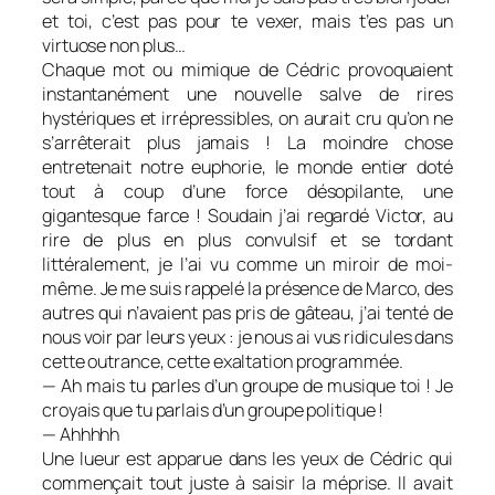
et toi, c’est pas pour te vexer, mais t’es pas un
virtuose non plus…
Chaque mot ou mimique de Cédric provoquaient
instantanément une nouvelle salve de rires
hystériques et irrépressibles, on aurait cru qu’on ne
s’arrêterait plus jamais ! La moindre chose
entretenait notre euphorie, le monde entier doté
tout à coup d’une force désopilante, une
gigantesque farce ! Soudain j’ai regardé Victor, au
rire de plus en plus convulsif et se tordant
littéralement, je l’ai vu comme un miroir de moi-
même. Je me suis rappelé la présence de Marco, des
autres qui n’avaient pas pris de gâteau, j’ai tenté de
nous voir par leurs yeux : je nous ai vus ridicules dans
cette outrance, cette exaltation programmée.
— Ah mais tu parles d’un groupe de musique toi ! Je
croyais que tu parlais d’un groupe politique !
— Ahhhhh
Une lueur est apparue dans les yeux de Cédric qui
commençait tout juste à saisir la méprise. Il avait