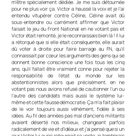
m’être spécialement dédiée. Je me suis détournée
pour ne plus voir ça. Victor a haussé la voix et je l’ai
entendu vitupérer contre Céline, Céline avait dû
sous-entendre ou carrément affirmer que Victor
faisait le jeu du Front National en ne votant pas et
Victor était remonté, je le reconnaissais bien là ! Il lui
a rétorqué que si elle était conséquente, elle aurait
dû voter à droite pour faire barrage au FN, qu’il
connaissait par cœur les arguments des gens qui se
donnent bonne conscience une fois tous les cinq
ans, qu’il fallait être vraiment conne pour rejeter la
responsabilité de l’état du monde sur les
abstentionnistes alors que précisément, en ne
votant pas nous avions refusé de cautionner l’un ou
l’autre des candidats mais aussi le système lui-
même et cette fausse démocratie. Ça m’a fait plaisir
de le voir toujours aussi véhément, fidèle à ses
idées. Au fil des années pas mal d’anciens militants
avaient déserté nos milieux, changeant parfois
radicalement de vie et d’idéaux et j’ai pensé que si un
jour Victor lui aussi retournait sa veste, je tomberais