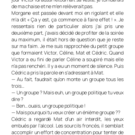
de ma chaise et ne m’en relèverait pas.
Morgane est passée devant moi en rigolant et elle
m’a dit « Ça y est, ça commence à faire effet ! ». Je
ressentais rien de particulier alors j’ai pris une
deuxième part, j’avais décidé de profiter de la soirée
au maximum, il était hors de question que je reste
sur ma faim. Je me suis rapprochée du petit groupe
que formaient Victor, Céline, Mat et Cédric. Quand
Victor a eu fini de parler Céline a soupiré mais elle
n’a pas renchéri. Il y a eu un moment de silence. Puis
Cédric a pris la parole en s’adressant à Mat.
— Au fait, faudrait qu’on monte un groupe tous les
trois…
— Un groupe ? Mais euh, un groupe politique tu veux
dire ?
— Ben… ouais, un groupe politique !
— Mais pourquoi tu veux créer un énième groupe ??
Cédric a regardé Mat d’un air interdit, les yeux
embués par l’alcool. Les sourcils froncés, il semblait
accomplir un effort de concentration pour tenter de