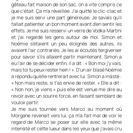
gâteau fait maison de son sac, on a vite compris ce
que c’était. Ça m’a réveillée. J’ai quitté le clic-clac et
je me suis servi une part généreuse. Je savais qu’il
fallait patienter un bon moment avant d’en sentir les
effets. Je me suis resservi un verre de Vodka Martini
et j’ai regardé les gens autour de moi. Simon et
Noémie s’étaient un peu éloignés des autres, ils
avaient l’air contrariés. Je les ai écoutés tergiverser
pour savoir s’ils allaient partir maintenant. Simon a
eu l’air de se décider enfin, il a dit : « Bon moi j’y vais,
mais toi tu peux rester hein ! ». D’un air blasé Noémie
a répondu qu’elle rentrerait avec lui. Simon a insisté :
« Non mais reste, si t’as envie de rester. » Elle a dit :
« Non non, je viens » puis elle est venue me dire au
revoir avec un sourire forcé, en faisant semblant de
vouloir partir.
Je me suis tournée vers Marco au moment où
Morgane revenait vers lui, ça m’a fait mal de voir le
regard de Marco se poser sur elle avec la même
intensité et cette lueur dans les yeux que j’avais cru