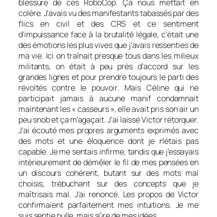
blessure de ces RoboCop. Ça nous mettait en
colère. J’avais vu des manifestants tabassés par des
flics en civil et des CRS et ce sentiment
d’impuissance face à la brutalité légale, c’était une
des émotions les plus vives que j’avais ressenties de
ma vie. Ici on traînait presque tous dans les milieux
militants, on était à peu près d’accord sur les
grandes lignes et pour prendre toujours le parti des
révoltés contre le pouvoir. Mais Céline qui ne
participait jamais à aucune manif condamnait
maintenant les « casseurs », elle avait pris son air un
peu snob et ça m’agaçait. J’ai laissé Victor rétorquer.
J’ai écouté mes propres arguments exprimés avec
des mots et une éloquence dont je n’étais pas
capable. Je me sentais infirme, tandis que j’essayais
intérieurement de démêler le fil de mes pensées en
un discours cohérent, butant sur des mots mal
choisis, trébuchant sur des concepts que je
maîtrisais mal. J’ai renoncé. Les propos de Victor
confirmaient parfaitement mes intuitions. Je me
suis sentie nulle, mais sûre de mes idées.