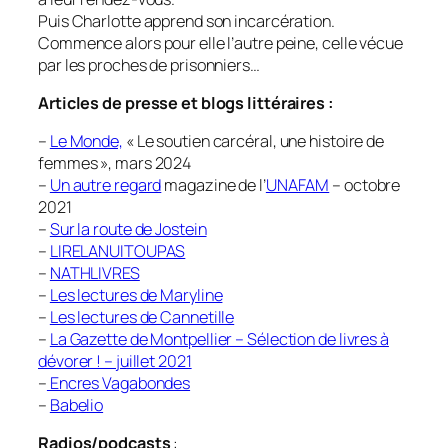
Puis Charlotte apprend son incarcération.
Commence alors pour elle l’autre peine, celle vécue
par les proches de prisonniers…
Articles de presse et blogs littéraires :
–
Le Monde,
« Le soutien carcéral, une histoire de
femmes », mars 2024
–
Un autre regard
magazine de l’
UNAFAM
– octobre
2021
–
Sur la route de Jostein
–
LIRELANUITOUPAS
–
NATHLIVRES
–
Les lectures de Maryline
–
Les lectures de Cannetille
–
La Gazette de Montpellier – Sélection de livres à
dévorer ! – juillet 2021
–
Encres Vagabondes
–
Babelio
Radios/podcasts
: