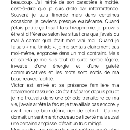
beaucoup. J’ai hérité de son caractère à moitié,
c’est-à-dire que je suis drôle par intermittence.
Souvent je suis timorée mais dans certaines
occasions je deviens presque exubérante. Quand
j’étais petite ça frisait la schizophrénie, je pouvais
être si différente selon les situations que j’avais du
mal à cerner quel était mon vrai moi. Quand je
faisais « ma timide », je me sentais clairement pas
moi-même, engoncée dans un moi contraint. Mais
ce soir-là je me suis tout de suite sentie légère,
investie d’une énergie et d’une gaieté
communicatives et les mots sont sortis de ma
bouche avec facilité.
Victor est arrivé et sa présence familière m’a
totalement rassurée. On était séparés depuis peu et
je me trouvais dans une période transitoire de ma
vie, j’avais arrêté la fac et je travaillais pas encore, y
avait rien de bien défini, rien de définitif. Ça me
donnait un sentiment nouveau de liberté mais aussi
une certaine angoisse, c’était un truc mitigé.
Mon studio, une pièce de vingt mètres carré, s’est