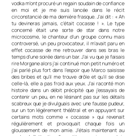
vodka m’ont procuré un regain soudain de confiance
en moi et je me suis lancée dans le récit
circonstancié de ma dernière frasque. J’ai dit : « Ah
tu devineras jamais, c’était cocasse ! ». Le type
concerné était une sorte de star dans notre
microcosme, le chanteur d’un groupe connu mais
controversé, un peu provocateur, il m’avait paru en
effet cocasse de me retrouver dans ses bras le
temps d’une soirée dans un bar. J’ai vu que je faisais
rire Morgane alors j’ai continué mon petit numéro et
j’ai parlé plus fort dans l’espoir que Marco saisisse
des bribes et qu’il me trouve drôle et qu’il se dise
celle-là, elle a pas froid aux yeux. J’ai raconté mon
histoire dans un débit précipité que j’essayais de
contenir un peu, en ne lésinant pas sur les détails
scabreux que je divulguais avec une fausse pudeur,
sur un ton légèrement théâtral et en appuyant sur
certains mots comme « cocasse » qui revenait
régulièrement et provoquait chaque fois un
gloussement de mon amie. J’étais maintenant au