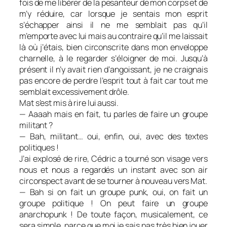
fois de me libérer de la pesanteur de mon corps et de
m’y réduire, car lorsque je sentais mon esprit
s’échapper ainsi il ne me semblait pas qu’il
m’emporte avec lui mais au contraire qu’il me laissait
là où j’étais, bien circonscrite dans mon enveloppe
charnelle, à le regarder s’éloigner de moi. Jusqu’à
présent il n’y avait rien d’angoissant, je ne craignais
pas encore de perdre l’esprit tout à fait car tout me
semblait excessivement drôle.
Mat s’est mis à rire lui aussi.
— Aaaah mais en fait, tu parles de faire un groupe
militant ?
— Bah, militant… oui, enfin, oui, avec des textes
politiques !
J’ai explosé de rire, Cédric a tourné son visage vers
nous et nous a regardés un instant avec son air
circonspect avant de se tourner à nouveau vers Mat.
— Bah si on fait un groupe punk, oui, on fait un
groupe politique ! On peut faire un groupe
anarchopunk ! De toute façon, musicalement, ce
sera simple, parce que moi je sais pas très bien jouer