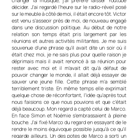
changer la musique, j’ai préféré laisser Youtube
décider. J’ai regardé l’heure sur le radio-réveil posé
sur le meuble à côté de moi, il était encore tôt. Victor
est venu s’asseoir près de moi, de nouveau engagé
dans une discussion politique. Au début de notre
relation son temps était pris largement par les
réunions et autres activités militantes. Je me suis
souvenue d’une phrase qu’il avait dite un soir où il
était chez moi, je ne sais plus pour quelle raison je
déprimais mais il avait renoncé à sa réunion pour
rester avec moi et il m’avait dit qu’à défaut de
pouvoir changer le monde, il allait déjà essayer de
sauver une jeune fille. Cette phrase m’a semblé
terriblement triste. En même temps elle exprimait
quelque chose de réconfortant, l’idée qu’après tout
nous faisions ce que nous pouvions et que c’était
déjà beaucoup. Mon regard a capté celui de Marco.
En face Simon et Noémie s’embrassaient à pleine
bouche. J’ai fixé Marco du regard en essayant de le
rendre le moins équivoque possible jusqu’à ce qu’il
regarde ailleurs. Un des potes de Marco a sorti un