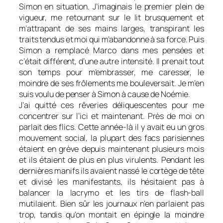
Simon en situation. J’imaginais le premier plein de
vigueur, me retournant sur le lit brusquement et
m’attrapant de ses mains larges, transpirant les
traits tendus et moi qui m’abandonne à sa force. Puis
Simon a remplacé Marco dans mes pensées et
c’était différent, d’une autre intensité. Il prenait tout
son temps pour m’embrasser, me caresser, le
moindre de ses frôlements me bouleversait. Je m’en
suis voulu de penser à Simon à cause de Noémie.
J’ai quitté ces rêveries déliquescentes pour me
concentrer sur l’ici et maintenant. Près de moi on
parlait des flics. Cette année-là il y avait eu un gros
mouvement social, la plupart des facs parisiennes
étaient en grève depuis maintenant plusieurs mois
et ils étaient de plus en plus virulents. Pendant les
dernières manifs ils avaient nassé le cortège de tête
et divisé les manifestants, ils hésitaient pas à
balancer la lacrymo et les tirs de flash-ball
mutilaient. Bien sûr les journaux n’en parlaient pas
trop, tandis qu’on montait en épingle la moindre