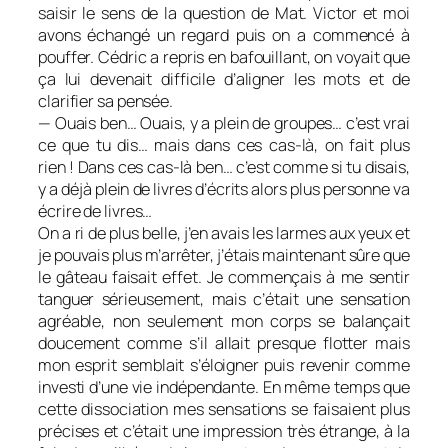
saisir le sens de la question de Mat. Victor et moi
avons échangé un regard puis on a commencé à
pouffer. Cédric a repris en bafouillant, on voyait que
ça lui devenait difficile d’aligner les mots et de
clarifier sa pensée.
— Ouais ben… Ouais, y a plein de groupes… c’est vrai
ce que tu dis… mais dans ces cas-là, on fait plus
rien ! Dans ces cas-là ben… c’est comme si tu disais,
y a déjà plein de livres d’écrits alors plus personne va
écrire de livres…
On a ri de plus belle, j’en avais les larmes aux yeux et
je pouvais plus m’arrêter, j’étais maintenant sûre que
le gâteau faisait effet. Je commençais à me sentir
tanguer sérieusement, mais c’était une sensation
agréable, non seulement mon corps se balançait
doucement comme s’il allait presque flotter mais
mon esprit semblait s’éloigner puis revenir comme
investi d’une vie indépendante. En même temps que
cette dissociation mes sensations se faisaient plus
précises et c’était une impression très étrange, à la