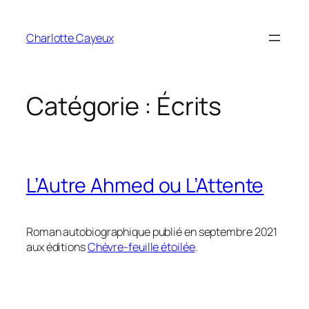
Aller
au
Charlotte Cayeux
contenu
Catégorie :
Écrits
L’Autre Ahmed ou L’Attente
Roman autobiographique publié en septembre 2021
aux éditions
Chèvre-feuille étoilée
.