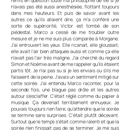
remis en question toute ma philosophie de vie si je
n’avais pas été aussi anesthésiée, flottant toujours
dans mes hauteurs. Et puis de savoir avant les
autres ce qu’ils allaient dire, ça m’a conféré une
sorte de supériorité, Victor est tombé de son
piédestal, Marco a cessé de me troubler outre
mesure et je ne me suis plus comparée à Morgane.
J’ai entrouvert les yeux. Elle ricanait, elle gloussait,
elle avait l’air bien attaquée aussi et comme ça elle
n’avait pas l’air très maligne. J’ai cherché du regard
Simon et Noémie avant de me rappeler qu’ils étaient
partis tôt. Je n’ai pas su si je les enviais ou s’ils me
faisaient de la peine. J’avais un sentiment mitigé sur
cette soirée. J’ai entendu Marco raconter, pour la
seconde fois, une blague pas drôle et les autres
autour s’esclaffer. C’était réglé comme du papier à
musique. Ça devenait terriblement ennuyeux. Je
pouvais toujours rien faire, qu’attendre que le soirée
se termine sans surprises. C’était plutôt décevant.
Surtout que le temps s’était comme ralenti et que la
soirée n’en finissait pas de se terminer. Je me suis