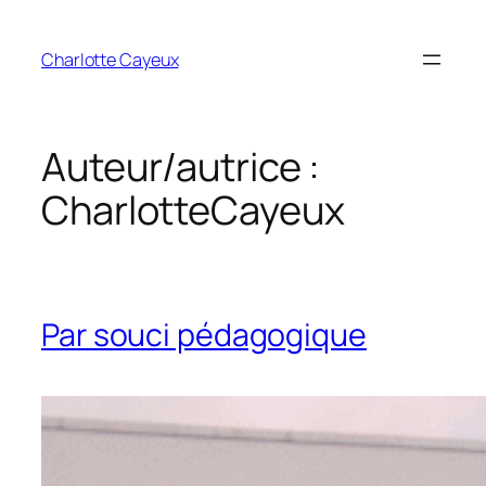
Aller
au
Charlotte Cayeux
contenu
Auteur/autrice :
CharlotteCayeux
Par souci pédagogique