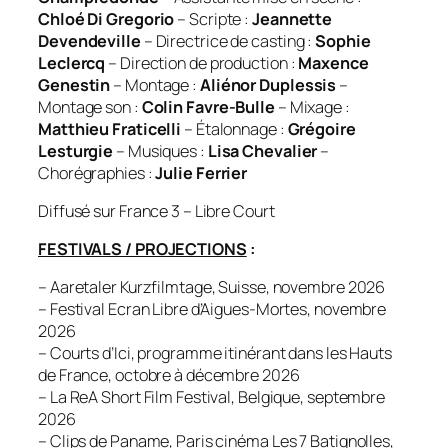
Chloé Di Gregorio
– Scripte :
Jeannette
Devendeville
– Directrice de casting :
Sophie
Leclercq
– Direction de production :
Maxence
Genestin
– Montage :
Aliénor Duplessis
–
Montage son :
Colin Favre-Bulle
– Mixage :
Matthieu Fraticelli
– Étalonnage :
Grégoire
Lesturgie
– Musiques :
Lisa Chevalier
–
Chorégraphies :
Julie Ferrier
Diffusé sur France 3 – Libre Court
FESTIVALS / PROJECTIONS
:
– Aaretaler Kurzfilmtage, Suisse, novembre 2026
– Festival Ecran Libre d’Aigues-Mortes, novembre
2026
– Courts d’Ici, programme itinérant dans les Hauts
de France, octobre à décembre 2026
– La ReA Short Film Festival, Belgique, septembre
2026
– Clips de Paname, Paris cinéma Les 7 Batignolles,