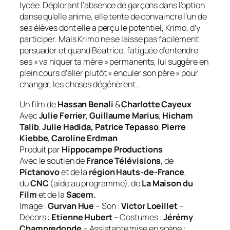
lycée. Déplorant l’absence de garçons dans l’option
danse qu’elle anime, elle tente de convaincre l’un de
ses élèves dont elle a perçu le potentiel, Krimo, d’y
participer. Mais Krimo ne se laisse pas facilement
persuader et quand Béatrice, fatiguée d’entendre
ses « va niquer ta mère » permanents, lui suggère en
plein cours d’aller plutôt « enculer son père » pour
changer, les choses dégénèrent…
Un film de
Hassan Benali
&
Charlotte Cayeux
Avec
Julie Ferrier
,
Guillaume Marius
,
Hicham
Talib
,
Julie Hadida, Patrice Tepasso
,
Pierre
Kiebbe
,
Caroline Erdman
Produit par
Hippocampe Productions
Avec le soutien de
France Télévisions
, de
Pictanovo
et de la
région Hauts-de-France
,
du
CNC
(aide au programme), de
La Maison du
Film
et de la
Sacem.
Image :
Gurvan Hue
– Son :
Victor Loeillet
–
Décors :
Etienne Hubert
– Costumes :
Jérémy
Champredonde
– Assistante mise en scène :