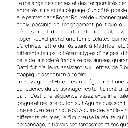
Le mélange des genres et des temporalités perm
entre réalisme et témoignage d’un côté, poésie e
elle permet dans Roger Rouxel de « donner quelqu
choix possible de l’engagement politique ou
dépassement, d’une certaine forme d’exil, davan
Roger Rouxel prend une forme éclatée qui ne ce
d’archives, lettre du résistant à Mathilde, et
différents temps, différents types d’images, dif
celle de la société française des années quaran
Gatti fut d’ailleurs assistant sur Lettres de S
s’applique assez bien à ce film.
Le Passage de l’Ebre présente également une st
conscience du personnage hésitant à rentrer e
parti, c’est une séquence assez expérimentale
longue et réaliste où l’on suit Aguirre puis son fi
une séquence onirique où Aguirre devient le « r
différents régimes, le film creuse la réalité qu
personnage, à travers ses fantasmes et ses ques