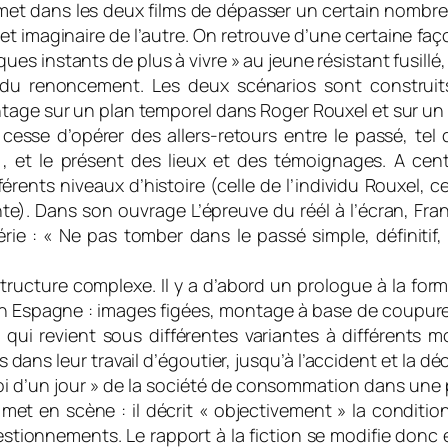
et dans les deux films de dépasser un certain nombre d
t imaginaire de l’autre. On retrouve d’une certaine faç
es instants de plus à vivre » au jeune résistant fusillé
 du renoncement. Les deux scénarios sont construits
tage sur un plan temporel dans Roger Rouxel et sur un p
sse d’opérer des allers-retours entre le passé, tel q
c.), et le présent des lieux et des témoignages. A c
férents niveaux d’histoire (celle de l’individu Rouxel, c
te). Dans son ouvrage L’épreuve du réél à l’écran, Fra
ibérie : « Ne pas tomber dans le passé simple, définit
ructure complexe. Il y a d’abord un prologue à la form
n Espagne : images figées, montage à base de coupures
 qui revient sous différentes variantes à différents 
ls dans leur travail d’égoutier, jusqu’à l’accident et la 
oi d’un jour » de la société de consommation dans une 
’il met en scène : il décrit « objectivement » la conditi
tionnements. Le rapport à la fiction se modifie donc e