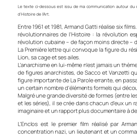
Le texte ci-dessous est issu de ma communication autour du 
d’Histoire de l’Art.
Entre 1961 et 1981, Armand Gatti réalise six film
révolutionnaires de l’Histoire : la révolution
révolution cubaine – de façon moins directe – da
La Première lettre qui convoque la figure du rési
Lion, sa cage et ses ailes.
L’anarchisme en lui-même n’est jamais un thème 
de figures anarchistes, de Sacco et Vanzetti qu
figure importante de La Parole errante, en passa
un certain nombre d’éléments formels qui découle
Malgré une grande diversité de formes (entre les
et les séries), il se crée dans chacun d’eux un r
imaginaire et un rapport plus documentaire à de
L’Enclos est le premier film réalisé par Arma
concentration nazi, un lieutenant et un comma