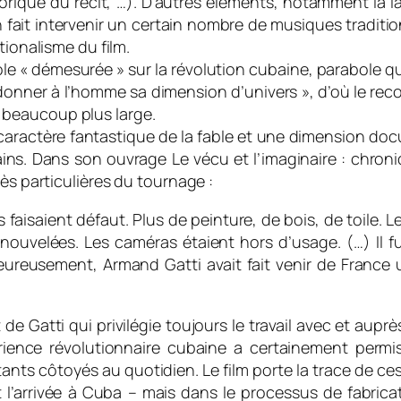
ique du récit, …). D’autres éléments, notamment la l
 fait intervenir un certain nombre de musiques traditio
tionalisme du film.
 « démesurée » sur la révolution cubaine, parabole qui 
 redonner à l’homme sa dimension d’univers », d’où le re
 beaucoup plus large.
e caractère fantastique de la fable et une dimension docum
ains. Dans son ouvrage Le vécu et l’imaginaire : chro
ès particulières du tournage :
faisaient défaut. Plus de peinture, de bois, de toile. L
ouvelées. Les caméras étaient hors d’usage. (…) Il f
reusement, Armand Gatti avait fait venir de France u
 de Gatti qui privilégie toujours le travail avec et aup
rience révolutionnaire cubaine a certainement permis 
itants côtoyés au quotidien. Le film porte la trace de 
t l’arrivée à Cuba – mais dans le processus de fabrica