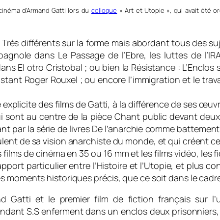
cinéma d’Armand Gatti lors du
colloque
« Art et Utopie », qui avait été or
s. Très différents sur la forme mais abordant tous des su
 espagnole dans Le Passage de l’Ebre, les luttes de l’
ns El otro Cristobal ; ou bien la Résistance : L’Enclos s
stant Roger Rouxel ; ou encore l’immigration et le trava
explicite des films de Gatti, à la différence de ses œuv
i sont au centre de la pièce Chant public devant deux
nt par la série de livres De l’anarchie comme battement
nt de sa vision anarchiste du monde, et qui créent ce q
 films de cinéma en 35 ou 16 mm et les films vidéo, les 
apport particulier entre l’Histoire et l’Utopie, et plus
s moments historiques précis, que ce soit dans le cadr
nd Gatti et le premier film de fiction français sur
ndant S.S enferment dans un enclos deux prisonniers, 