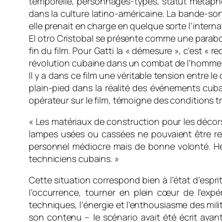
temporelle, personnages-types, statut métaphor
dans la culture latino-américaine. La bande-son
elle prenait en charge en quelque sorte l’interna
El otro Cristobal se présente comme une parabole
fin du film. Pour Gatti la « démesure », c’est «
révolution cubaine dans un combat de l’homme
Il y a dans ce film une véritable tension entre l
plain-pied dans la réalité des événements cub
opérateur sur le film, témoigne des conditions tr
« Les matériaux de construction pour les décors 
lampes usées ou cassées ne pouvaient être ren
personnel médiocre mais de bonne volonté. Heu
techniciens cubains. »
Cette situation correspond bien à l’état d’esprit
l’occurrence, tourner en plein cœur de l’expé
techniques, l’énergie et l’enthousiasme des mil
son contenu – le scénario avait été écrit avan