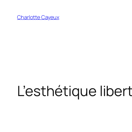
Aller
au
Charlotte Cayeux
contenu
L’esthétique liber