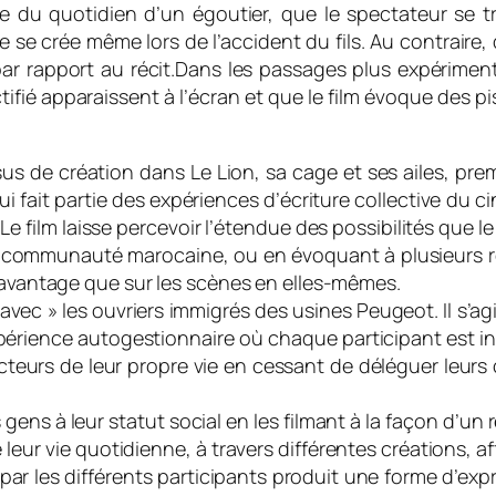
e du quotidien d’un égoutier, que le spectateur se 
se se crée même lors de l’accident du fils. Au contraire,
ar rapport au récit.Dans les passages plus expériment
fié apparaissent à l’écran et que le film évoque des pis
 de création dans Le Lion, sa cage et ses ailes, prem
i fait partie des expériences d’écriture collective du c
Le film laisse percevoir l’étendue des possibilités que l
la communauté marocaine, ou en évoquant à plusieurs re
 davantage que sur les scènes en elles-mêmes.
 « avec » les ouvriers immigrés des usines Peugeot. Il s’
érience autogestionnaire où chaque participant est inv
 acteurs de leur propre vie en cessant de déléguer leurs 
s gens à leur statut social en les filmant à la façon d’u
leur vie quotidienne, à travers différentes créations, af
par les différents participants produit une forme d’exp