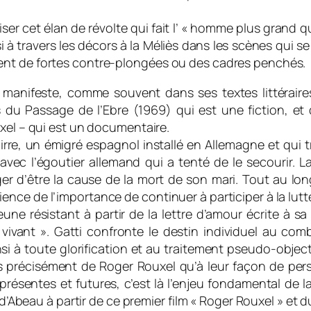
iser cet élan de révolte qui fait l’ « homme plus grand q
 à travers les décors à la Méliès dans les scènes qui se d
ent de fortes contre-plongées ou des cadres penchés.
e manifeste, comme souvent dans ses textes littéraire
 du Passage de l’Ebre (1969) qui est une fiction, et 
uxel – qui est un documentaire.
re, un émigré espagnol installé en Allemagne et qui t
avec l’égoutier allemand qui a tenté de le secourir. La
r d’être la cause de la mort de son mari. Tout au long
nce de l’importance de continuer à participer à la lutt
une résistant à partir de la lettre d’amour écrite à 
 vivant ». Gatti confronte le destin individuel au com
 toute glorification et au traitement pseudo-objectif 
s précisément de Roger Rouxel qu’à leur façon de pers
 présentes et futures, c’est là l’enjeu fondamental de l
le d’Abeau à partir de ce premier film « Roger Rouxel » 