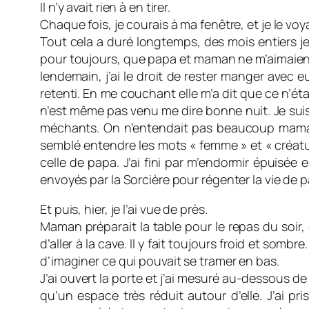
Il n’y avait rien à en tirer.
Chaque fois, je courais à ma fenêtre, et je le voy
Tout cela a duré longtemps, des mois entiers je
pour toujours, que papa et maman ne m’aimaient p
lendemain, j’ai le droit de rester manger avec 
retenti. En me couchant elle m’a dit que ce n’éta
n’est même pas venu me dire bonne nuit. Je suis res
méchants. On n’entendait pas beaucoup maman, et 
semblé entendre les mots « femme » et « créatur
celle de papa. J’ai fini par m’endormir épuisée
envoyés par la Sorcière pour régenter la vie de 
Et puis, hier, je l’ai vue de près.
Maman préparait la table pour le repas du soir, 
d’aller à la cave. Il y fait toujours froid et somb
d’imaginer ce qui pouvait se tramer en bas.
J’ai ouvert la porte et j’ai mesuré au-dessous de 
qu’un espace très réduit autour d’elle. J’ai pr