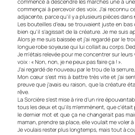
commencé à descendre les marches une à une et
commençai à percevoir des voix. J’ai reconnu ce
adjacente, parce qu’il y a plusieurs pièces dans 
Les bouteilles d’eau se trouvaient juste en bas d
bien qu’il s’agissait de la créature. Je me suis ap
Alors je me suis baissée et j’ai regardé par le tro
longue robe soyeuse qui lui collait au corps. De
Je m’étais relevée pour me concentrer sur leurs v
voix : « Non, non, je ne peux pas faire ça ! ».
J’ai regardé de nouveau par le trou de la serrure
Mon cœur s’est mis à battre très vite et j’ai sent
preuve que j’avais eu raison, que la créature é
rêve.
La Sorcière s’est mise à rire d’un rire épouvantable
tous les deux et qu’ils m’emmènent, que c’était p
le dernier mot et que ça ne changerait pas main
maman, prendre sa place, elle voulait me voler à
Je voulais rester plus longtemps, mais tout à co