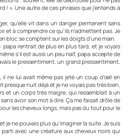
stions : souvent, elle se débrouille pour ne pas
tard ! ». Une autre de ces phrases que j’entends à
anger, qu’elle vit dans un danger permanent sans
voir et à comprendre ce qu’ils n’admettent pas. Je
 en bloc se comptent sur les doigts d’une main.
papa rentrait de plus en plus tard, et je voyais
 même s’il est aussi un peu naïf, papa accepte de
avais le pressentiment, un grand pressentiment,
an, il ne lui avait même pas jeté un coup d’œil en
sait presque nuit déjà et je ne voyais pas très bien,
irs et un corps très maigre, qui ressemblait à un
 sans avoir son mot à dire. Ça me faisait drôle de
n pour les cheveux longs, mais pas du tout pour le
 je ne pouvais plus qu’imaginer la suite. Je suis
est parti avec une créature aux cheveux noirs qui