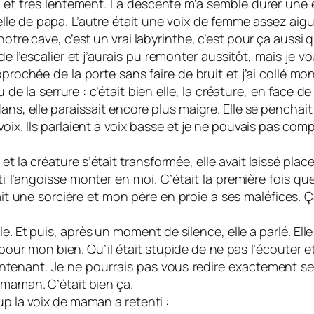
 très lentement. La descente m’a semblé durer une éte
lle de papa. L’autre était une voix de femme assez aigu
notre cave, c’est un vrai labyrinthe, c’est pour ça aussi 
e l’escalier et j’aurais pu remonter aussitôt, mais je v
prochée de la porte sans faire de bruit et j’ai collé mon 
u de la serrure : c’était bien elle, la créature, en face 
dans, elle paraissait encore plus maigre. Elle se pencha
oix. Ils parlaient à voix basse et je ne pouvais pas com
, et la créature s’était transformée, elle avait laissé pl
i l’angoisse monter en moi. C’était la première fois que 
tait une sorcière et mon père en proie à ses maléfices. 
. Et puis, après un moment de silence, elle a parlé. Elle a 
our mon bien. Qu’il était stupide de ne pas l’écouter et 
tenant. Je ne pourrais pas vous redire exactement ses ph
 maman. C’était bien ça.
up la voix de maman a retenti :