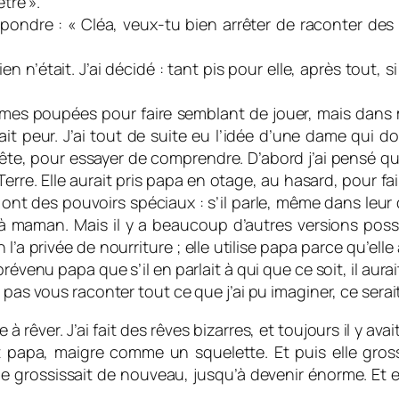
tre ».
ndre : « Cléa, veux-tu bien arrêter de raconter des h
en n’était. J’ai décidé : tant pis pour elle, après tout, 
 mes poupées pour faire semblant de jouer, mais dans ma 
sait peur. J’ai tout de suite eu l’idée d’une dame qui d
 tête, pour essayer de comprendre. D’abord j’ai pensé q
erre. Elle aurait pris papa en otage, au hasard, pour fa
 ont des pouvoirs spéciaux : s’il parle, même dans leur 
r à maman. Mais il y a beaucoup d’autres versions po
l’a privée de nourriture ; elle utilise papa parce qu’elle
révenu papa que s’il en parlait à qui que ce soit, il aurait
s pas vous raconter tout ce que j’ai pu imaginer, ce ser
rêver. J’ai fait des rêves bizarres, et toujours il y avai
t papa, maigre comme un squelette. Et puis elle gross
e grossissait de nouveau, jusqu’à devenir énorme. Et e