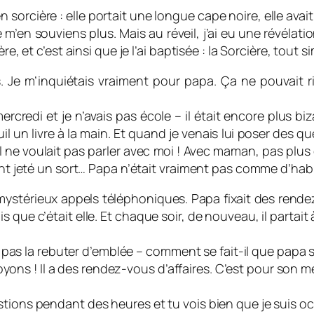
n sorcière : elle portait une longue cape noire, elle avait
 m’en souviens plus. Mais au réveil, j’ai eu une révélation 
re, et c’est ainsi que je l’ai baptisée : la Sorcière, tout 
. Je m’inquiétais vraiment pour papa. Ça ne pouvait 
mercredi et je n’avais pas école – il était encore plus b
teuil un livre à la main. Et quand je venais lui poser des
il ne voulait pas parler avec moi ! Avec maman, pas plu
ment jeté un sort… Papa n’était vraiment pas comme d’hab
s mystérieux appels téléphoniques. Papa fixait des rende
 que c’était elle. Et chaque soir, de nouveau, il partai
la rebuter d’emblée – comment se fait-il que papa sort
 voyons ! Il a des rendez-vous d’affaires. C’est pour son m
stions pendant des heures et tu vois bien que je suis oc