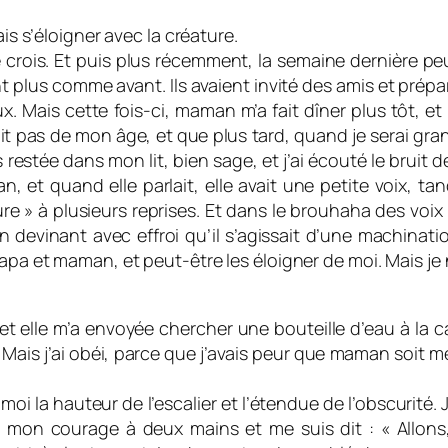
ais s’éloigner avec la créature.
 crois. Et puis plus récemment, la semaine dernière peu
lus comme avant. Ils avaient invité des amis et préparé
eux. Mais cette fois-ci, maman m’a fait dîner plus tôt,
it pas de mon âge, et que plus tard, quand je serai grand
tée dans mon lit, bien sage, et j’ai écouté le bruit des v
quand elle parlait, elle avait une petite voix, tandis 
e » à plusieurs reprises. Et dans le brouhaha des voix 
 en devinant avec effroi qu’il s’agissait d’une machin
papa et maman, et peut-être les éloigner de moi. Mais j
et elle m’a envoyée chercher une bouteille d’eau à la ca
re. Mais j’ai obéi, parce que j’avais peur que maman soit 
moi la hauteur de l’escalier et l’étendue de l’obscurité. J
is mon courage à deux mains et me suis dit : « Allons,