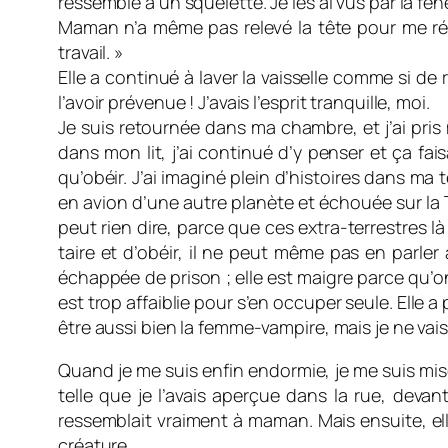
ressemble à un squelette. Je les ai vus par la fenê
Maman n’a même pas relevé la tête pour me répo
travail. »
Elle a continué à laver la vaisselle comme si de ri
l’avoir prévenue ! J’avais l’esprit tranquille, moi.
Je suis retournée dans ma chambre, et j’ai pris
dans mon lit, j’ai continué d’y penser et ça fai
qu’obéir. J’ai imaginé plein d’histoires dans ma
en avion d’une autre planète et échouée sur la T
peut rien dire, parce que ces extra-terrestres là
taire et d’obéir, il ne peut même pas en parle
échappée de prison ; elle est maigre parce qu’on 
est trop affaiblie pour s’en occuper seule. Elle a p
être aussi bien la femme-vampire, mais je ne vai
Quand je me suis enfin endormie, je me suis mise à 
telle que je l’avais aperçue dans la rue, devan
ressemblait vraiment à maman. Mais ensuite, ell
créature.