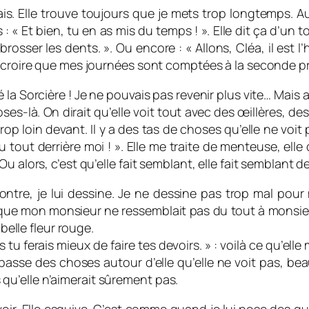
ais. Elle trouve toujours que je mets trop longtemps. Au
: « Et bien, tu en as mis du temps ! ». Elle dit ça d’un
 brosser les dents. ». Ou encore : « Allons, Cléa, il est l’
A croire que mes journées sont comptées à la seconde p
la Sorcière ! Je ne pouvais pas revenir plus vite… Mais 
oses-là. On dirait qu’elle voit tout avec des œillères, d
p loin devant. Il y a des tas de choses qu’elle ne voit p
 tout derrière moi ! ». Elle me traite de menteuse, elle d
u alors, c’est qu’elle fait semblant, elle fait semblant d
ontre, je lui dessine. Je ne dessine pas trop mal pou
dit que mon monsieur ne ressemblait pas du tout à monsieur
 belle fleur rouge.
u ferais mieux de faire tes devoirs. » : voilà ce qu’elle m’
se passe des choses autour d’elle qu’elle ne voit pas, b
u’elle n’aimerait sûrement pas.