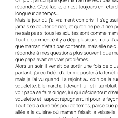
Un jour, j’ai compris que maman ne veut pas sav
répondre. C’est facile, on est toujours en retard
longueur de temps…
Mais le jour où j’ai vraiment compris, il s’agi
jamais se douter de rien, et qu’on ne peut rien p
ne sais pas si tous les adultes sont comme mama
Tout a commencé il y a déjà plusieurs mois. J’a
que maman n’était pas contente, mais elle ne dis
répondre à mes questions plus souvent que mama
que papa avait de vrais problèmes.
Alors un soir, il venait de sortir une fois de pl
partant, j’ai eu l’idée d’aller me poster à la fenêt
mais je l’ai vu quand il a rejoint au coin de la
squelette. Elle marchait devant lui, et il sembla
voir papa se faire diriger, lui qui décide tout d
squelette et l’aspect répugnant, ni pour la faç
Tout cela a duré très peu de temps, parce que pa
allée à la cuisine où maman faisait la vaisselle