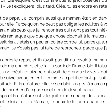
oir. Elle esquive. C’est comme quand je lui pose des que
 ! « Je t’expliquerai plus tard, Cléa, tu es encore en re
ssait de papa. J’ai compris aussi que maman était en d
our elle. Parce qu’on ne peut pas obliger les adultes à 
n, mais ceux que j’ai rencontrés qui n’ont pas tout nié
vais remarqué que quelque chose clochait à la maison : 
ait rien. J’étais un peu en colère contre lui, parce que,
n. Je n’osais pas lui faire de reproches, parce que j’
us après le repas, et il n’avait pas dit au revoir à mam
re de ma chambre, et je l’ai vu sortir de l’immeuble. Il fai
 rue une créature bizarre qui avait de grands cheveux no
it la suivre aveuglément – comme un petit enfant qui suit
’habitude. Et la créature, elle ressemblait un peu à mama
on de marcher d’un pas sûr et décidé devant papa.
pa et la créature ont vite quitté mon champ de vision, et
, et je lui ai dit : « Maman, je peux te le jurer : papa 